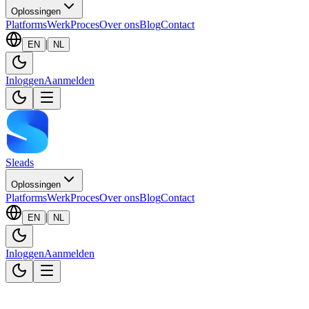
Oplossingen
Platforms
Werk
Proces
Over ons
Blog
Contact
|
EN
NL
Inloggen
Aanmelden
Sleads
Oplossingen
Platforms
Werk
Proces
Over ons
Blog
Contact
|
EN
NL
Inloggen
Aanmelden