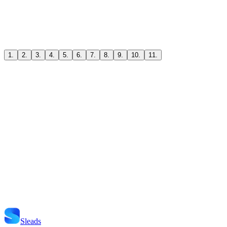
1.
2.
3.
4.
5.
6.
7.
8.
9.
10.
11.
Start Je Project
Neem Contact Op
Sleads