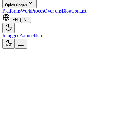
Oplossingen
Platforms
Werk
Proces
Over ons
Blog
Contact
|
EN
NL
Inloggen
Aanmelden