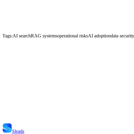
Tags:
AI search
RAG systems
operational risks
AI adoption
data securit
Start Je Project
Neem Contact Op
Sleads