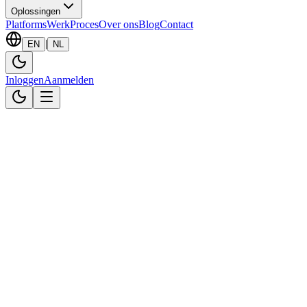
Oplossingen
Platforms
Werk
Proces
Over ons
Blog
Contact
|
EN
NL
Inloggen
Aanmelden