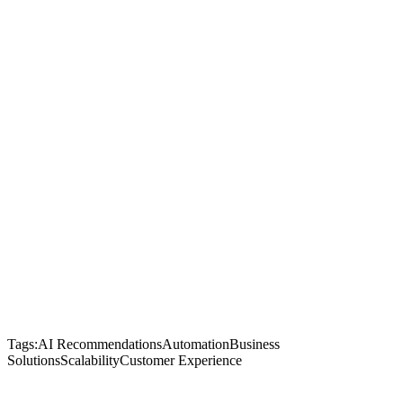
Tags:
AI Recommendations
Automation
Business
Solutions
Scalability
Customer Experience