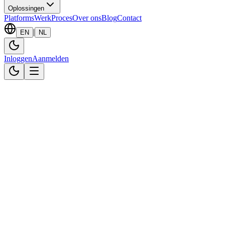
Oplossingen
Platforms
Werk
Proces
Over ons
Blog
Contact
|
EN
NL
Inloggen
Aanmelden