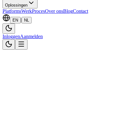
Oplossingen
Platforms
Werk
Proces
Over ons
Blog
Contact
|
EN
NL
Inloggen
Aanmelden