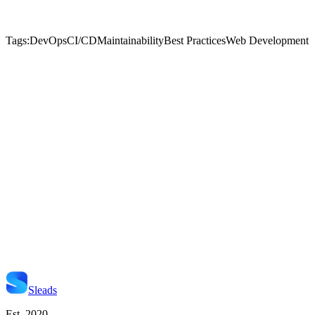
Tags:
DevOps
CI/CD
Maintainability
Best Practices
Web Development
Start Je Project
Neem Contact Op
Sleads
Est. 2020.