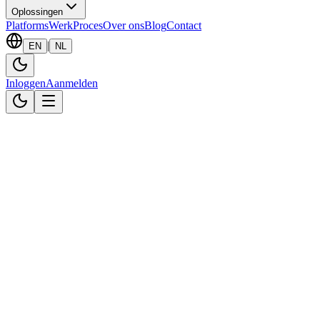
Oplossingen
Platforms
Werk
Proces
Over ons
Blog
Contact
|
EN
NL
Inloggen
Aanmelden