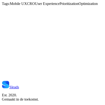
Tags:
Mobile UX
CRO
User Experience
Prioritization
Optimization
Start Je Project
Neem Contact Op
Sleads
Est. 2020.
Gemaakt in de toekomst.