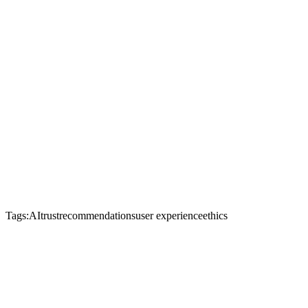
Tags:
AI
trust
recommendations
user experience
ethics