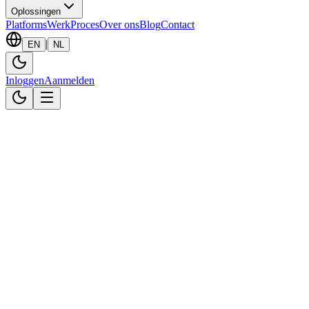
Oplossingen
Platforms
Werk
Proces
Over ons
Blog
Contact
|
EN
NL
Inloggen
Aanmelden