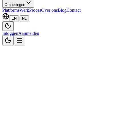
Oplossingen
Platforms
Werk
Proces
Over ons
Blog
Contact
|
EN
NL
Inloggen
Aanmelden