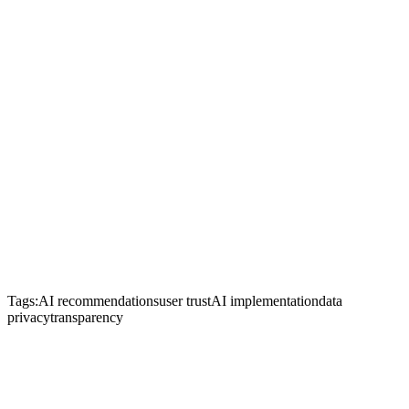
Tags:
AI recommendations
user trust
AI implementation
data
privacy
transparency