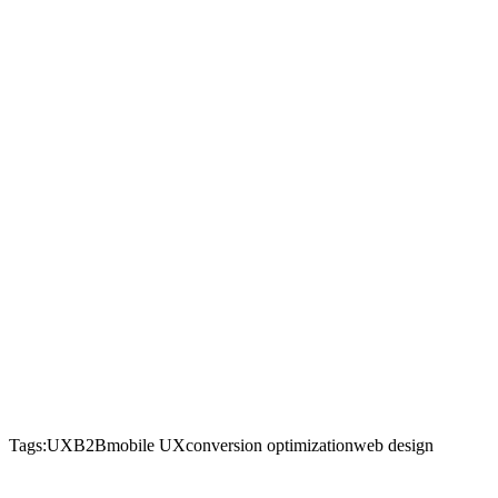
Tags:
UX
B2B
mobile UX
conversion optimization
web design