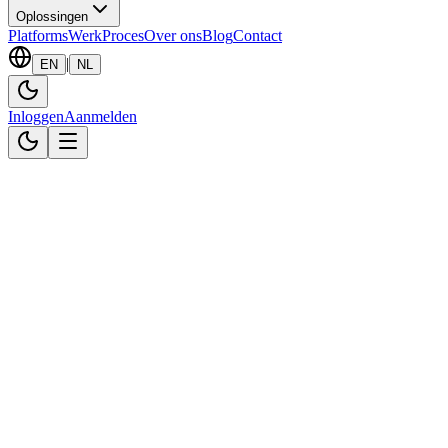
Oplossingen
Platforms
Werk
Proces
Over ons
Blog
Contact
|
EN
NL
Inloggen
Aanmelden